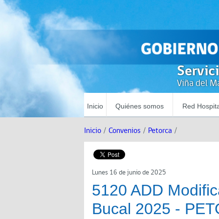
Servic
Viña del Ma
Inicio
Quiénes somos
Red Hospita
Inicio
/
Convenios
/
Petorca
/
Lunes 16 de junio de 2025
5120 ADD Modific
Bucal 2025 - PE