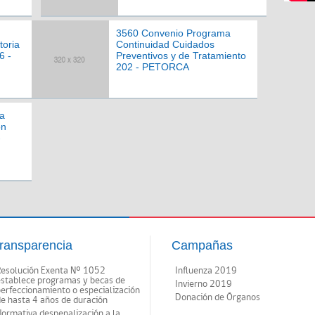
3560 Convenio Programa
toria
Continuidad Cuidados
6 -
Preventivos y de Tratamiento
202 - PETORCA
a
ón
-
ransparencia
Campañas
Resolución Exenta Nº 1052
Influenza 2019
establece programas y becas de
Invierno 2019
erfeccionamiento o especialización
Donación de Órganos
e hasta 4 años de duración
ormativa despenalización a la