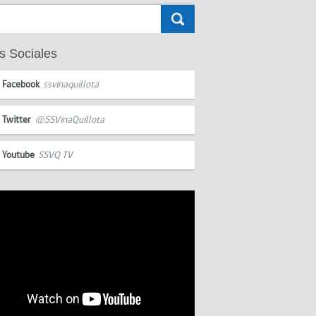
s Sociales
Facebook
ssvinaquillota
Twitter
@SSVinaQuillota
Youtube
SSVQ TV