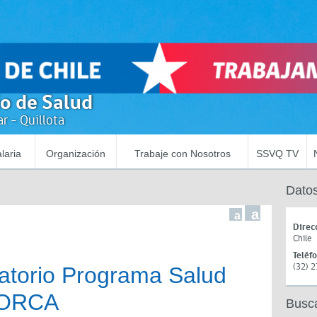
io de Salud
r - Quillota
laria
Organización
Trabaje con Nosotros
SSVQ TV
Datos
a
a
Direc
Chile
Teléf
(32) 
atorio Programa Salud
TORCA
Busc