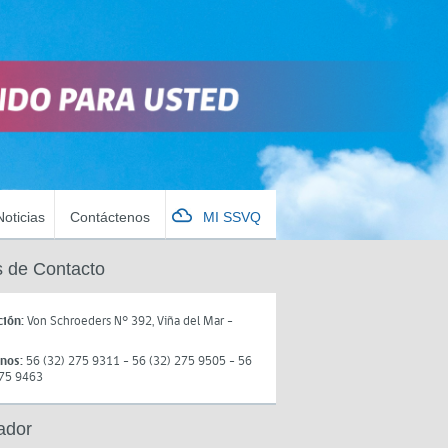
Noticias
Contáctenos
MI SSVQ
 de Contacto
ción:
Von Schroeders N° 392, Viña del Mar -
onos:
56 (32) 275 9311 - 56 (32) 275 9505 - 56
275 9463
ador