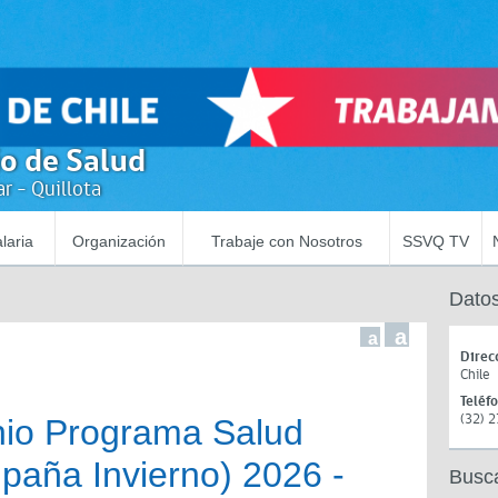
io de Salud
r - Quillota
laria
Organización
Trabaje con Nosotros
SSVQ TV
Datos
a
a
Direc
Chile
Teléf
(32) 
io Programa Salud
paña Invierno) 2026 -
Busc