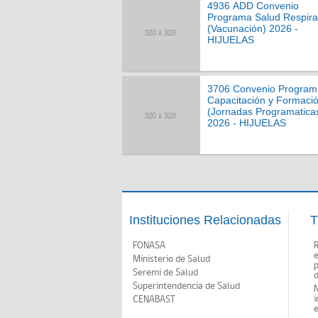
4936 ADD Convenio
Programa Salud Respira
(Vacunación) 2026 -
HIJUELAS
3706 Convenio Program
Capacitación y Formaci
(Jornadas Programatica
2026 - HIJUELAS
Instituciones Relacionadas
T
FONASA
Ministerio de Salud
p
Seremi de Salud
d
Superintendencia de Salud
N
i
CENABAST