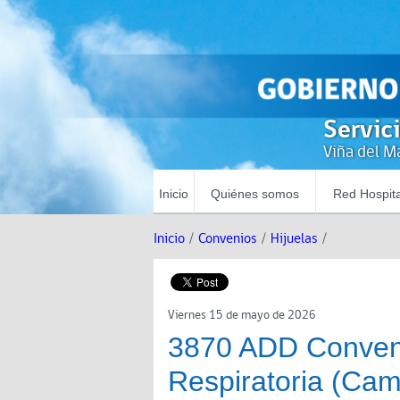
Servic
Viña del Ma
Inicio
Quiénes somos
Red Hospita
Inicio
/
Convenios
/
Hijuelas
/
Viernes 15 de mayo de 2026
3870 ADD Conven
Respiratoria (Cam