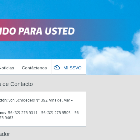
Noticias
Contáctenos
MI SSVQ
 de Contacto
ción:
Von Schroeders N° 392, Viña del Mar -
onos:
56 (32) 275 9311 - 56 (32) 275 9505 - 56
275 9463
ador