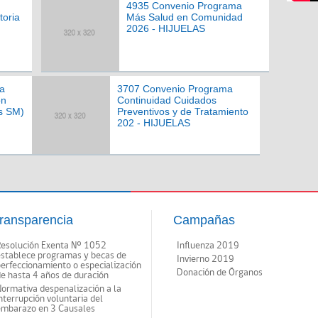
4935 Convenio Programa
toria
Más Salud en Comunidad
2026 - HIJUELAS
a
3707 Convenio Programa
ón
Continuidad Cuidados
s SM)
Preventivos y de Tratamiento
202 - HIJUELAS
ransparencia
Campañas
Resolución Exenta Nº 1052
Influenza 2019
establece programas y becas de
Invierno 2019
erfeccionamiento o especialización
Donación de Órganos
e hasta 4 años de duración
ormativa despenalización a la
nterrupción voluntaria del
embarazo en 3 Causales