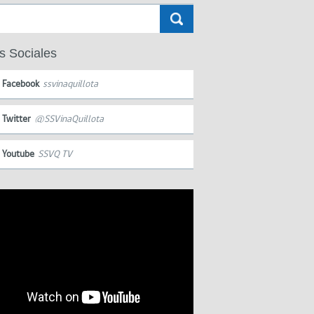
s Sociales
Facebook
ssvinaquillota
Twitter
@SSVinaQuillota
Youtube
SSVQ TV