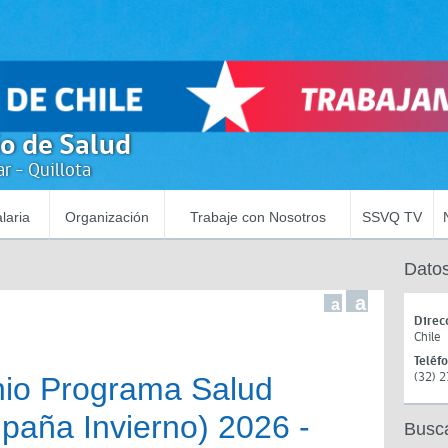
io de Salud
r - Quillota
laria
Organización
Trabaje con Nosotros
SSVQ TV
Datos
a
a
Direc
Chile
Teléf
(32) 
io Programa Salud
paña Invierno) 2026 -
Busc