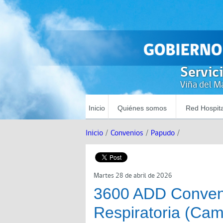
Servic
Viña del Ma
Inicio
Quiénes somos
Red Hospita
Inicio
/
Convenios
/
Papudo
/
Martes 28 de abril de 2026
3600 ADD Conven
Respiratoria (Cam