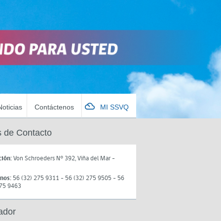
Noticias
Contáctenos
MI SSVQ
 de Contacto
ción:
Von Schroeders N° 392, Viña del Mar -
onos:
56 (32) 275 9311 - 56 (32) 275 9505 - 56
275 9463
ador