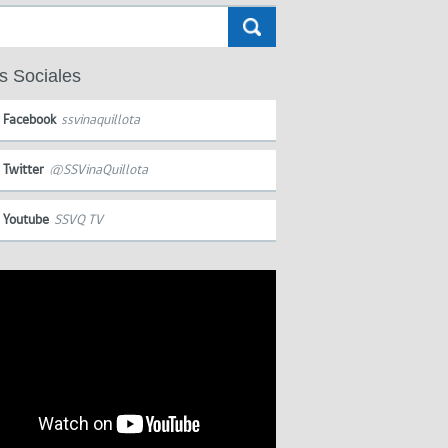
s Sociales
Facebook
ssvinaquillota
Twitter
@SSVinaQuillota
Youtube
SSVQ TV