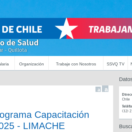
io de Salud
r - Quillota
laria
Organización
Trabaje con Nosotros
SSVQ TV
Datos
a
a
Direc
Chile
Teléf
(32) 
ograma Capacitación
2025 - LIMACHE
Busc