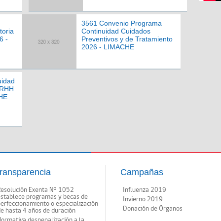
3561 Convenio Programa
toria
Continuidad Cuidados
6 -
Preventivos y de Tratamiento
2026 - LIMACHE
uidad
RRHH
CHE
ransparencia
Campañas
Resolución Exenta Nº 1052
Influenza 2019
establece programas y becas de
Invierno 2019
erfeccionamiento o especialización
Donación de Órganos
e hasta 4 años de duración
ormativa despenalización a la