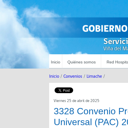
Servic
Viña del Ma
Inicio
Quiénes somos
Red Hospita
Inicio
/
Convenios
/
Limache
/
Viernes 25 de abril de 2025
3328 Convenio Pr
Universal (PAC) 