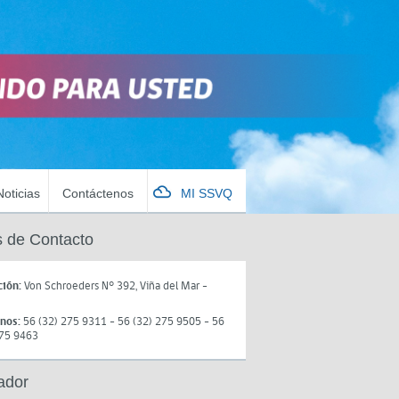
Noticias
Contáctenos
MI SSVQ
 de Contacto
ción:
Von Schroeders N° 392, Viña del Mar -
onos:
56 (32) 275 9311 - 56 (32) 275 9505 - 56
275 9463
ador