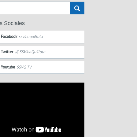
s Sociales
Facebook
ssvinaquillota
Twitter
@SSVinaQuillota
Youtube
SSVQ TV