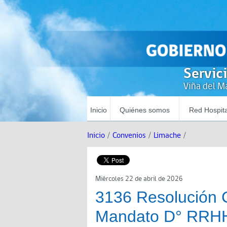
Servic
Viña del Ma
Inicio
Quiénes somos
Red Hospita
Inicio
/
Convenios
/
Limache
/
Miércoles 22 de abril de 2026
3136 Resolución 
Mandato D° RRHH 