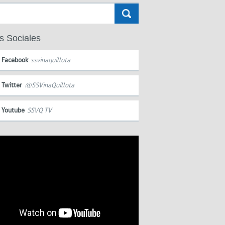
s Sociales
Facebook
ssvinaquillota
Twitter
@SSVinaQuillota
Youtube
SSVQ TV