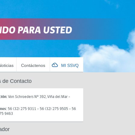
Noticias
Contáctenos
MI SSVQ
 de Contacto
ción:
Von Schroeders N° 392, Viña del Mar -
onos:
56 (32) 275 9311 - 56 (32) 275 9505 - 56
275 9463
ador