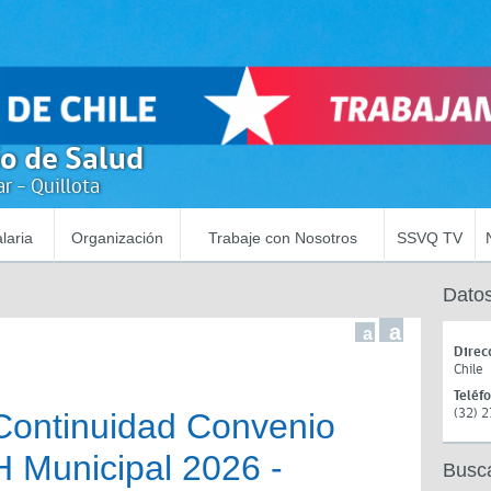
io de Salud
r - Quillota
laria
Organización
Trabaje con Nosotros
SSVQ TV
Datos
a
a
Direc
Chile
Teléf
(32) 
Continuidad Convenio
Municipal 2026 -
Busc