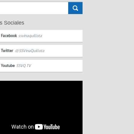
s Sociales
Facebook
ssvinaquillota
Twitter
@SSVinaQuillota
Youtube
SSVQ TV