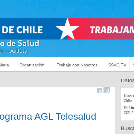
io de Salud
r - Quillota
laria
Organización
Trabaje con Nosotros
SSVQ TV
Datos
a
a
Direc
Chile
Teléf
(32) 
ograma AGL Telesalud
R
Busc