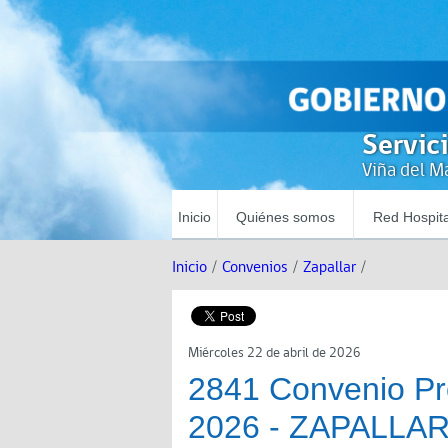
Servic
Viña del Ma
Inicio
Quiénes somos
Red Hospita
Inicio
/
Convenios
/
Zapallar
/
Miércoles 22 de abril de 2026
2841 Convenio Pr
2026 - ZAPALLA