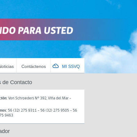
Noticias
Contáctenos
MI SSVQ
 de Contacto
ción:
Von Schroeders N° 392, Viña del Mar -
onos:
56 (32) 275 9311 - 56 (32) 275 9505 - 56
275 9463
ador