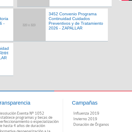
3452 Convenio Programa
toria
Continuidad Cuidados
6 -
Preventivos y de Tratamiento
2026 - ZAPALLAR
uidad
RRHH
LLAR
ransparencia
Campañas
Resolución Exenta Nº 1052
Influenza 2019
establece programas y becas de
Invierno 2019
erfeccionamiento o especialización
Donación de Órganos
e hasta 4 años de duración
ormativa despenalización a la