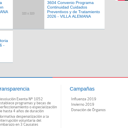
a
3604 Convenio Programa
en
Continuidad Cuidados
MANA
Preventivos y de Tratamiento
2026 - VILLA ALEMANA
toria
6 -
ransparencia
Campañas
Resolución Exenta Nº 1052
Influenza 2019
establece programas y becas de
Invierno 2019
erfeccionamiento o especialización
Donación de Órganos
e hasta 4 años de duración
ormativa despenalización a la
nterrupción voluntaria del
embarazo en 3 Causales