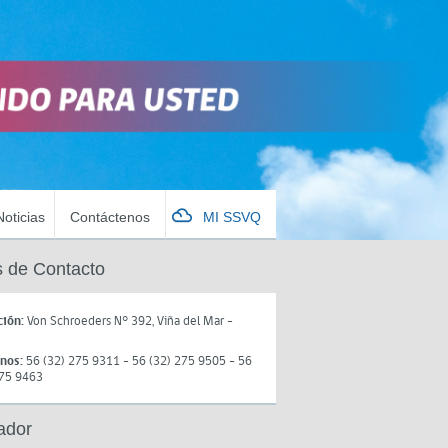
Noticias
Contáctenos
MI SSVQ
 de Contacto
ción:
Von Schroeders N° 392, Viña del Mar -
onos:
56 (32) 275 9311 - 56 (32) 275 9505 - 56
275 9463
ador