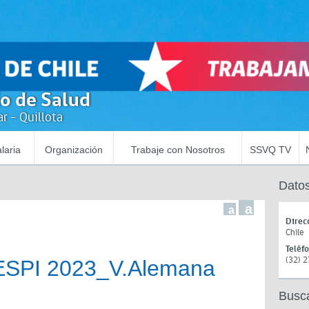
io de Salud
r - Quillota
laria
Organización
Trabaje con Nosotros
SSVQ TV
Datos
a
a
Direc
Chile
Teléf
(32) 
ESPI 2023_V.Alemana
Busc