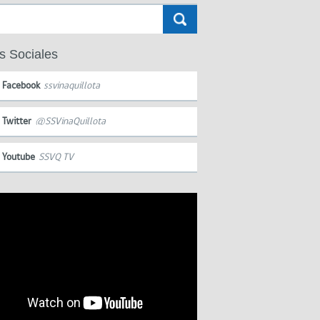
s Sociales
Facebook
ssvinaquillota
Twitter
@SSVinaQuillota
Youtube
SSVQ TV