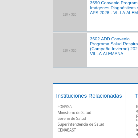
3690 Convenio Program
Imágenes Diagnósticas 
APS 2026 - VILLA ALE
3602 ADD Convenio
Programa Salud Respira
(Campaña Invierno) 202
VILLA ALEMANA
Instituciones Relacionadas
T
FONASA
Ministerio de Salud
p
Seremi de Salud
d
Superintendencia de Salud
N
i
CENABAST