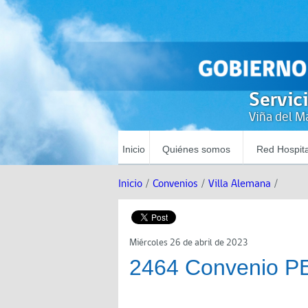
Servic
Viña del Ma
Inicio
Quiénes somos
Red Hospita
Inicio
/
Convenios
/
Villa Alemana
/
Miércoles 26 de abril de 2023
2464 Convenio P