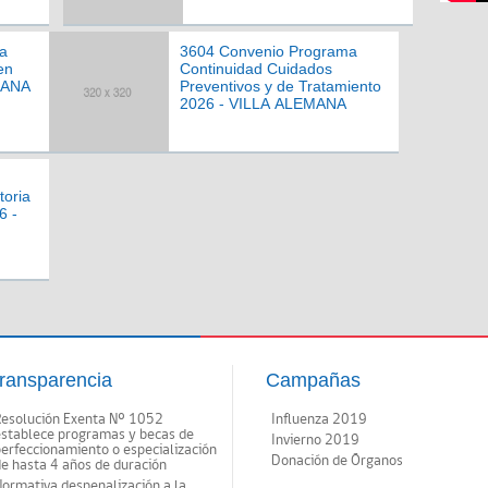
a
3604 Convenio Programa
en
Continuidad Cuidados
MANA
Preventivos y de Tratamiento
2026 - VILLA ALEMANA
toria
6 -
ransparencia
Campañas
Resolución Exenta Nº 1052
Influenza 2019
establece programas y becas de
Invierno 2019
erfeccionamiento o especialización
Donación de Órganos
e hasta 4 años de duración
ormativa despenalización a la