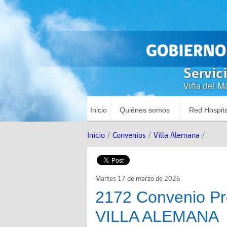
Servic
Viña del Ma
Inicio
Quiénes somos
Red Hospita
Inicio
/
Convenios
/
Villa Alemana
/
Martes 17 de marzo de 2026
2172 Convenio P
VILLA ALEMANA