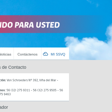
Noticias
Contáctenos
MI SSVQ
 de Contacto
ción:
Von Schroeders N° 392, Viña del Mar -
onos:
56 (32) 275 9311 - 56 (32) 275 9505 - 56
275 9463
ador