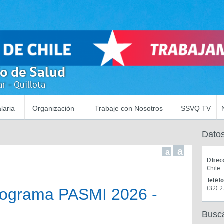
io de Salud
r - Quillota
laria
Organización
Trabaje con Nosotros
SSVQ TV
Datos
a
a
Direc
Chile
Teléf
(32) 
rograma PASMI 2026 -
Busc