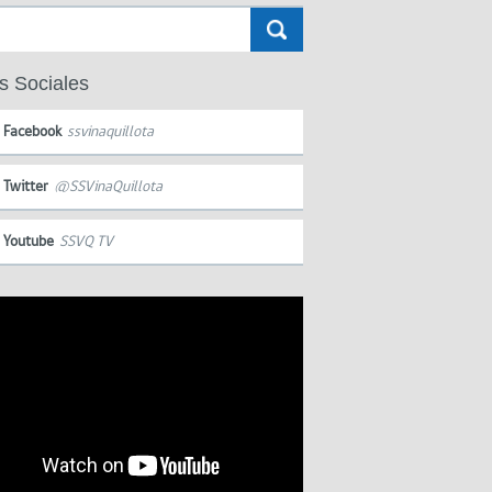
s Sociales
Facebook
ssvinaquillota
Twitter
@SSVinaQuillota
Youtube
SSVQ TV