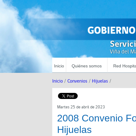
Servic
Viña del Ma
Inicio
Quiénes somos
Red Hospita
Inicio
/
Convenios
/
Hijuelas
/
Martes 25 de abril de 2023
2008 Convenio Fo
Hijuelas