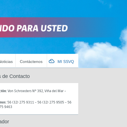
Noticias
Contáctenos
MI SSVQ
 de Contacto
ción:
Von Schroeders N° 392, Viña del Mar -
onos:
56 (32) 275 9311 - 56 (32) 275 9505 - 56
275 9463
ador