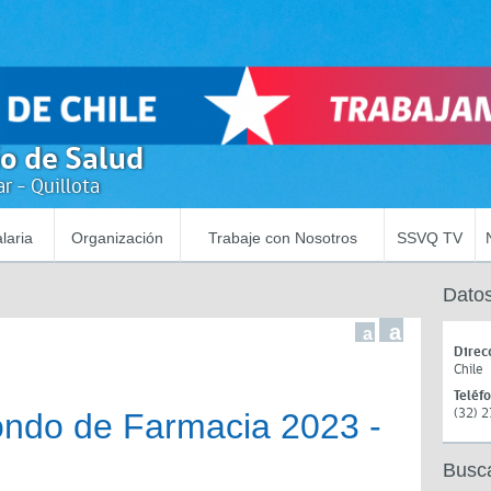
io de Salud
r - Quillota
laria
Organización
Trabaje con Nosotros
SSVQ TV
Datos
a
a
Direc
Chile
Teléf
(32) 
ndo de Farmacia 2023 -
Busc