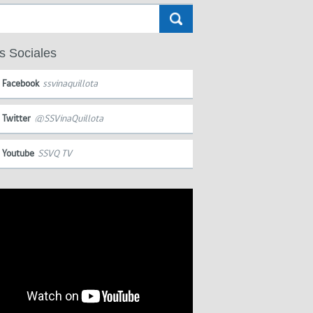
s Sociales
Facebook
ssvinaquillota
Twitter
@SSVinaQuillota
Youtube
SSVQ TV