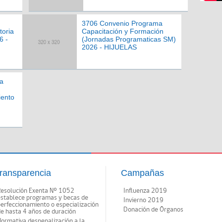
3706 Convenio Programa
toria
Capacitación y Formación
6 -
(Jornadas Programaticas SM)
2026 - HIJUELAS
a
iento
ransparencia
Campañas
Resolución Exenta Nº 1052
Influenza 2019
establece programas y becas de
Invierno 2019
erfeccionamiento o especialización
Donación de Órganos
e hasta 4 años de duración
ormativa despenalización a la