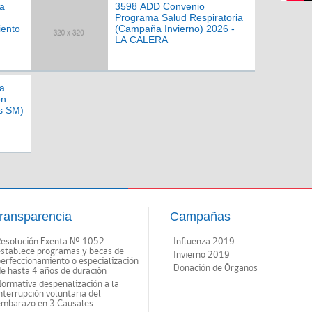
a
3598 ADD Convenio
Programa Salud Respiratoria
iento
(Campaña Invierno) 2026 -
LA CALERA
a
ón
s SM)
ransparencia
Campañas
Resolución Exenta Nº 1052
Influenza 2019
establece programas y becas de
Invierno 2019
erfeccionamiento o especialización
Donación de Órganos
e hasta 4 años de duración
ormativa despenalización a la
nterrupción voluntaria del
embarazo en 3 Causales