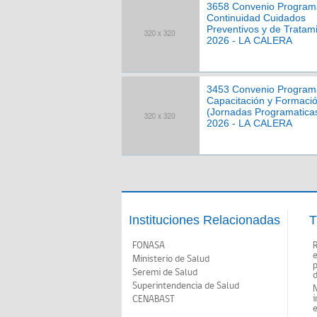
3658 Convenio Program
Continuidad Cuidados
Preventivos y de Tratam
2026 - LA CALERA
3453 Convenio Program
Capacitación y Formaci
(Jornadas Programatica
2026 - LA CALERA
Instituciones Relacionadas
T
FONASA
Ministerio de Salud
p
Seremi de Salud
d
Superintendencia de Salud
N
i
CENABAST