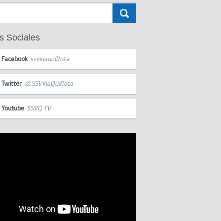
s Sociales
Facebook
ssvinaquillota
Twitter
@SSVinaQuillota
Youtube
SSVQ TV