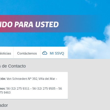
Noticias
Contáctenos
MI SSVQ
 de Contacto
ción:
Von Schroeders N° 392, Viña del Mar -
onos:
56 (32) 275 9311 - 56 (32) 275 9505 - 56
275 9463
ador