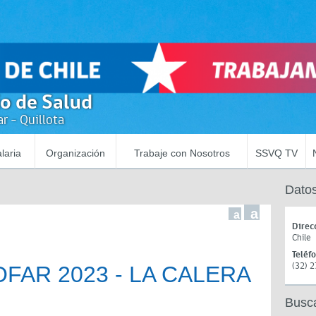
io de Salud
r - Quillota
laria
Organización
Trabaje con Nosotros
SSVQ TV
Datos
a
a
Direc
Chile
Teléf
(32) 
OFAR 2023 - LA CALERA
Busc