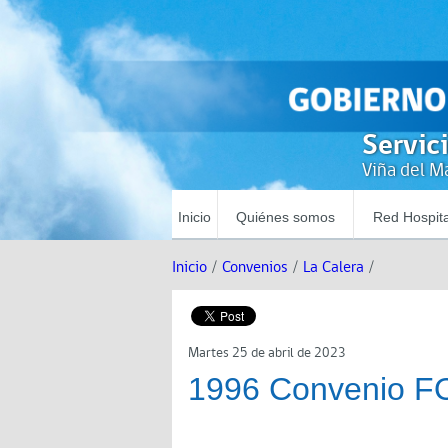
Servic
Viña del Ma
Inicio
Quiénes somos
Red Hospita
Inicio
/
Convenios
/
La Calera
/
Martes 25 de abril de 2023
1996 Convenio F