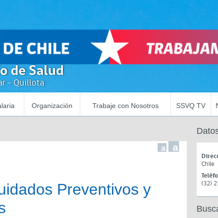
io de Salud
r - Quillota
laria
Organización
Trabaje con Nosotros
SSVQ TV
Datos
a
a
Direc
Chile
Teléf
(32) 
idados Preventivos y
s
Busc