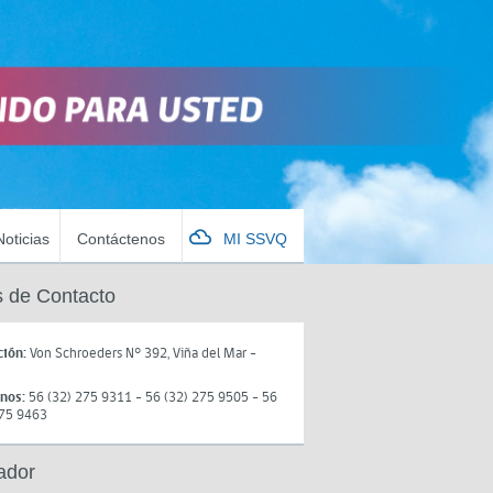
Noticias
Contáctenos
MI SSVQ
 de Contacto
ción:
Von Schroeders N° 392, Viña del Mar -
onos:
56 (32) 275 9311 - 56 (32) 275 9505 - 56
275 9463
ador