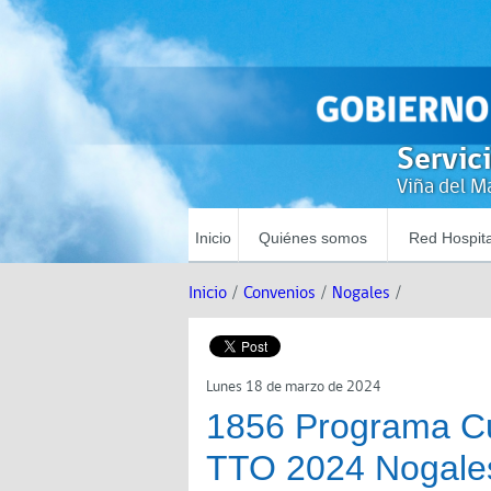
Servic
Viña del Ma
Inicio
Quiénes somos
Red Hospita
Inicio
/
Convenios
/
Nogales
/
Lunes 18 de marzo de 2024
1856 Programa Cu
TTO 2024 Nogale