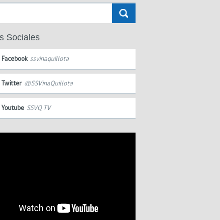
s Sociales
Facebook
ssvinaquillota
Twitter
@SSVinaQuillota
Youtube
SSVQ TV