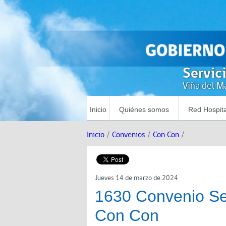
Servic
Viña del Ma
Inicio
Quiénes somos
Red Hospita
Inicio
/
Convenios
/
Con Con
/
Jueves 14 de marzo de 2024
1630 Convenio S
Con Con