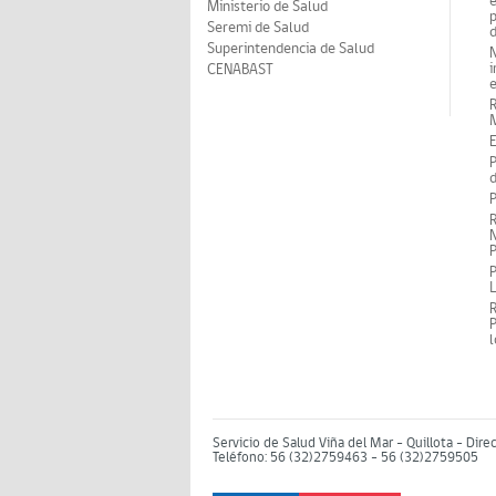
Ministerio de Salud
p
Seremi de Salud
d
Superintendencia de Salud
N
i
CENABAST
M
E
P
d
P
R
N
P
P
P
Servicio de Salud Viña del Mar – Quillota - Dire
Teléfono: 56 (32)2759463 - 56 (32)2759505