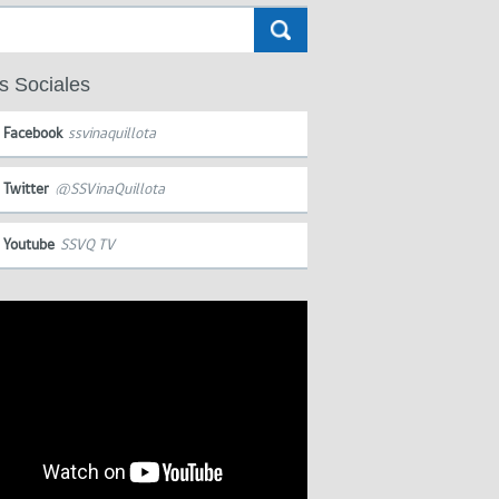
s Sociales
Facebook
ssvinaquillota
Twitter
@SSVinaQuillota
Youtube
SSVQ TV