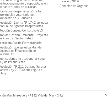
establece programas y becas de
Invierno 2019
erfeccionamiento o especialización
Donación de Órganos
e hasta 4 años de duración
ormativa despenalización a la
nterrupción voluntaria del
embarazo en 3 Causales
Resolución Exenta Nº 1742 aprueba
anual de Egresos Hospitalarios
lección Consejo Consultivo GES
lan de Gestión Ambiental. Proyecto
e Apoyo al Sector Salud
rotocolo Auxilio Extraordinario
esolución que aprueba Plan de
acional de Erradicación de
oliomelitis
ublicaciones institucionales segun
Ley de Presupuesto
Resolución N° 211 Designa Sujetos
asivos Ley 20.730 que regula el
lobby
cción: Von Schroeders N° 392, Viña del Mar - Chile
S