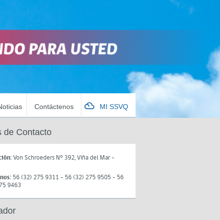
Noticias
Contáctenos
MI SSVQ
 de Contacto
ción:
Von Schroeders N° 392, Viña del Mar -
onos:
56 (32) 275 9311 - 56 (32) 275 9505 - 56
275 9463
ador