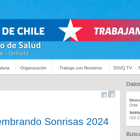
io de Salud
r - Quillota
laria
Organización
Trabaje con Nosotros
SSVQ TV
Datos
a
a
Direc
Chile
Teléf
(32) 
embrando Sonrisas 2024
Busc