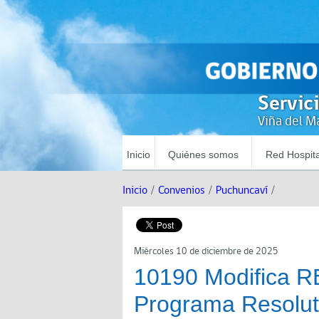
Servic
Viña del Ma
Inicio
Quiénes somos
Red Hospita
Inicio
/
Convenios
/
Puchuncaví
/
Miércoles 10 de diciembre de 2025
10190 Modifica 
Programa Resolut