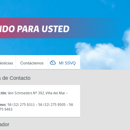
Noticias
Contáctenos
MI SSVQ
 de Contacto
ción:
Von Schroeders N° 392, Viña del Mar -
onos:
56 (32) 275 9311 - 56 (32) 275 9505 - 56
275 9463
ador