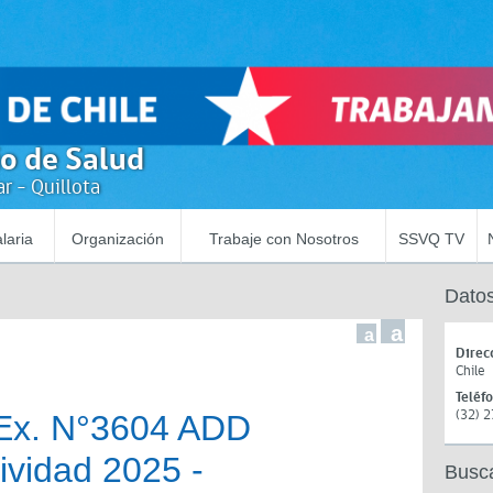
io de Salud
r - Quillota
laria
Organización
Trabaje con Nosotros
SSVQ TV
Datos
a
a
Direc
Chile
Teléf
(32) 
REx. N°3604 ADD
ividad 2025 -
Busc