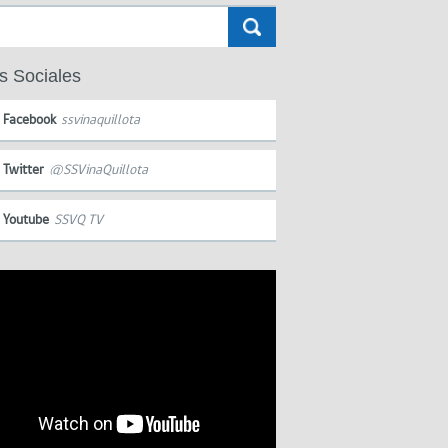
s Sociales
Facebook
ssvinaquillota
Twitter
@SSVinaQuillota
Youtube
SSVQ TV