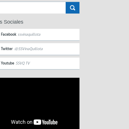
s Sociales
Facebook
ssvinaquillota
Twitter
@SSVinaQuillota
Youtube
SSVQ TV