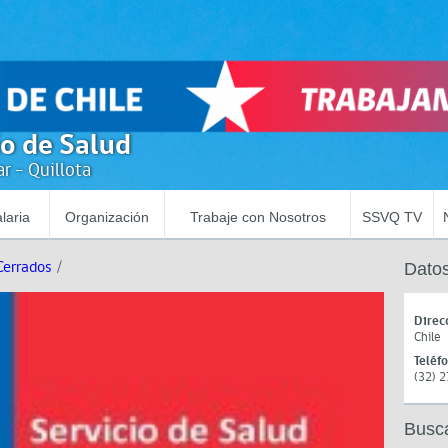
io de Salud
r - Quillota
laria
Organización
Trabaje con Nosotros
SSVQ TV
Cerrados
/
Datos
Direc
Chile
Teléf
(32) 
Busc