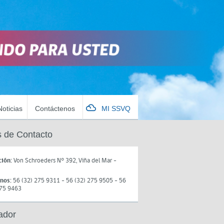
Noticias
Contáctenos
MI SSVQ
 de Contacto
ción:
Von Schroeders N° 392, Viña del Mar -
onos:
56 (32) 275 9311 - 56 (32) 275 9505 - 56
275 9463
ador