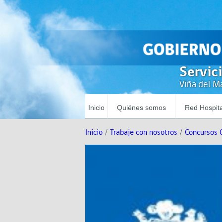
Servic
Viña del Ma
Inicio
Quiénes somos
Red Hospita
Inicio
/
Trabaje con nosotros
/
Concursos 