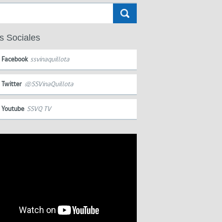
s Sociales
Facebook
ssvinaquillota
Twitter
@SSVinaQuillota
Youtube
SSVQ TV