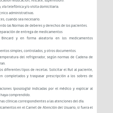
 ocasión (educación, rescate, supervisión).
vía telefónica y/o visita domiciliaria.
écnico administrativas.
es, cuando sea necesario.
uerdo las Normas de deberes y derechos de los pacientes.
preparación de entrega de medicamentos
as Bincard y en forma aleatoria en los medicamentos
entos simples, controlados, y otros documentos.
a temperatura del refrigerador, según normas de Cadena de
ran.
s diferentes tipos de recetas. Solicitar el Rut al paciente,
ien completados y traspasar prescripción a los sobres de
aciones (posología) indicadas por el médico y explicar al
e haya comprendido.
has clínicas correspondientes a las atenciones del día.
icamentos en el Carnet de Atención del Usuario, si fuera el