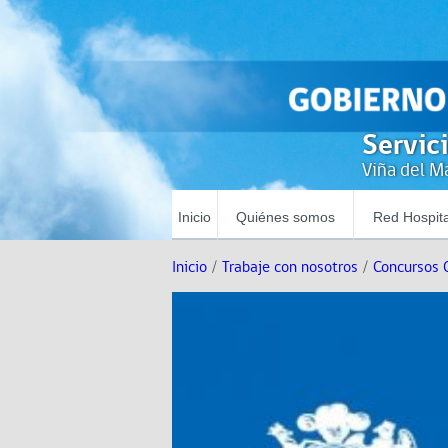
Servic
Viña del Ma
Inicio
Quiénes somos
Red Hospita
Inicio
/
Trabaje con nosotros
/
Concursos 