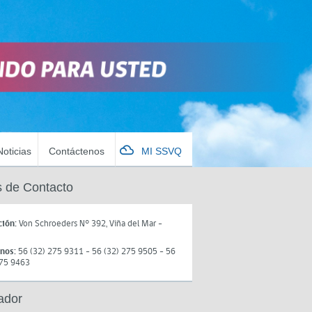
Noticias
Contáctenos
MI SSVQ
 de Contacto
ción:
Von Schroeders N° 392, Viña del Mar -
onos:
56 (32) 275 9311 - 56 (32) 275 9505 - 56
275 9463
ador