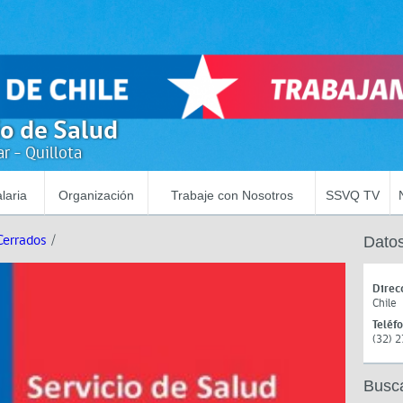
io de Salud
r - Quillota
laria
Organización
Trabaje con Nosotros
SSVQ TV
Cerrados
/
Datos
Direc
Chile
Teléf
(32) 
Busc