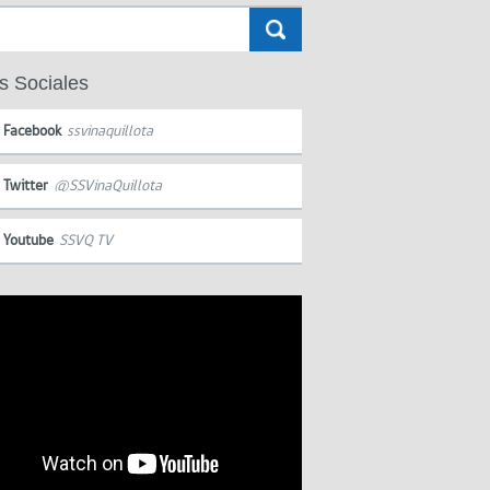
s Sociales
Facebook
ssvinaquillota
Twitter
@SSVinaQuillota
Youtube
SSVQ TV