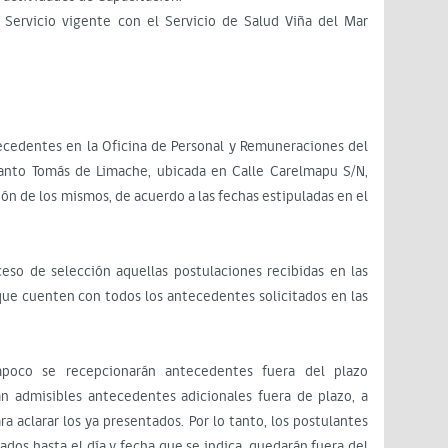
 Servicio vigente con el Servicio de Salud Viña del Mar
ecedentes en la Oficina de Personal y Remuneraciones del
Santo Tomás de Limache, ubicada en Calle Carelmapu S/N,
ión de los mismos, de acuerdo a las fechas estipuladas en el
eso de selección aquellas postulaciones recibidas en las
que cuenten con todos los antecedentes solicitados en las
mpoco se recepcionarán antecedentes fuera del plazo
án admisibles antecedentes adicionales fuera de plazo, a
a aclarar los ya presentados. Por lo tanto, los postulantes
ados hasta el día y fecha que se indica, quedarán fuera del