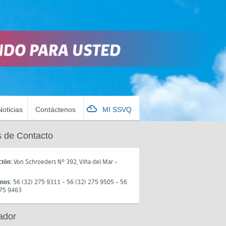
Noticias
Contáctenos
MI SSVQ
 de Contacto
ción:
Von Schroeders N° 392, Viña del Mar -
onos:
56 (32) 275 9311 - 56 (32) 275 9505 - 56
275 9463
ador