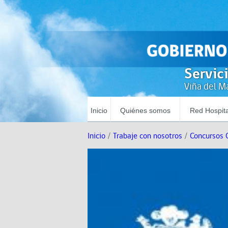
Servic
Viña del Ma
Inicio
Quiénes somos
Red Hospita
Inicio
/
Trabaje con nosotros
/
Concursos 