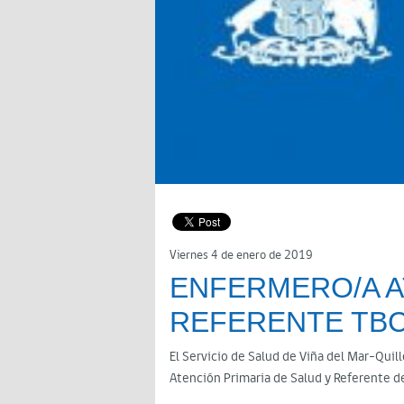
Viernes 4 de enero de 2019
ENFERMERO/A A
REFERENTE TB
El Servicio de Salud de Viña del Mar-Quil
Atención Primaria de Salud y Referente d