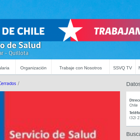
io de Salud
r - Quillota
laria
Organización
Trabaje con Nosotros
SSVQ TV
Cerrados
/
Datos
Direc
Chile
Teléf
(32) 
Busc