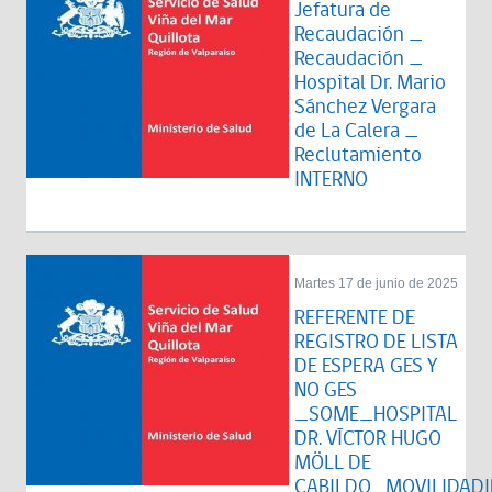
Jefatura de
Recaudación _
Recaudación _
Hospital Dr. Mario
Sánchez Vergara
de La Calera _
Reclutamiento
INTERNO
Martes 17 de junio de 2025
REFERENTE DE
REGISTRO DE LISTA
DE ESPERA GES Y
NO GES
_SOME_HOSPITAL
DR. VÍCTOR HUGO
MÖLL DE
CABILDO_MOVILIDADI