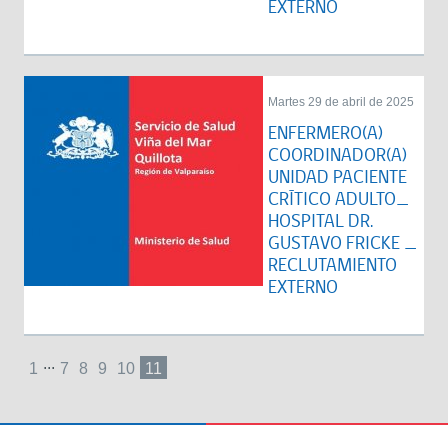
EXTERNO
Martes 29 de abril de 2025
ENFERMERO(A)
COORDINADOR(A)
UNIDAD PACIENTE
CRÍTICO ADULTO_
HOSPITAL DR.
GUSTAVO FRICKE _
RECLUTAMIENTO
EXTERNO
...
1
7
8
9
10
11