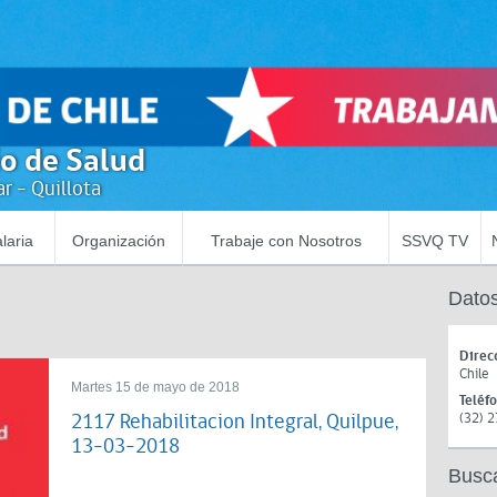
io de Salud
r - Quillota
laria
Organización
Trabaje con Nosotros
SSVQ TV
Datos
Direc
Chile
Martes 15 de mayo de 2018
Teléf
2117 Rehabilitacion Integral, Quilpue,
(32) 
13-03-2018
Busc