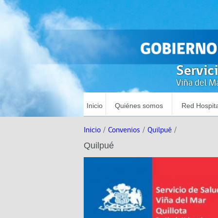
Servic
Viña del Ma
Inicio
Quiénes somos
Red Hospita
Inicio
/
Convenios
/
Quilpué
/
Quilpué