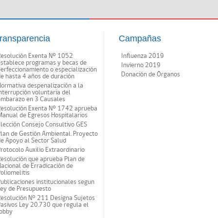
ransparencia
Campañas
Resolución Exenta Nº 1052
Influenza 2019
establece programas y becas de
Invierno 2019
erfeccionamiento o especialización
Donación de Órganos
e hasta 4 años de duración
ormativa despenalización a la
nterrupción voluntaria del
embarazo en 3 Causales
Resolución Exenta Nº 1742 aprueba
anual de Egresos Hospitalarios
lección Consejo Consultivo GES
lan de Gestión Ambiental. Proyecto
e Apoyo al Sector Salud
rotocolo Auxilio Extraordinario
esolución que aprueba Plan de
acional de Erradicación de
oliomelitis
ublicaciones institucionales segun
Ley de Presupuesto
Resolución N° 211 Designa Sujetos
asivos Ley 20.730 que regula el
lobby