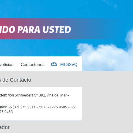
Noticias
Contáctenos
MI SSVQ
 de Contacto
ción:
Von Schroeders N° 392, Viña del Mar -
onos:
56 (32) 275 9311 - 56 (32) 275 9505 - 56
275 9463
ador