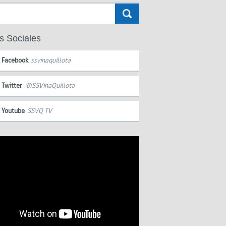
s Sociales
Facebook
ssvinaquillota
Twitter
@SSVinaQuillota
Youtube
SSVQ TV