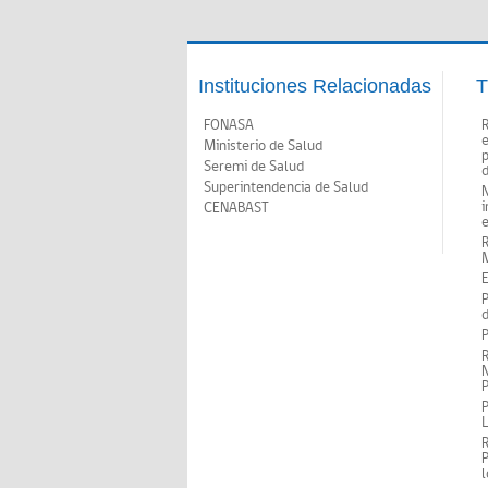
Instituciones Relacionadas
T
FONASA
Ministerio de Salud
p
Seremi de Salud
d
Superintendencia de Salud
N
i
CENABAST
M
E
P
d
P
R
N
P
P
P