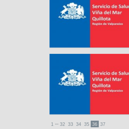
...
1
32
33
34
35
36
37