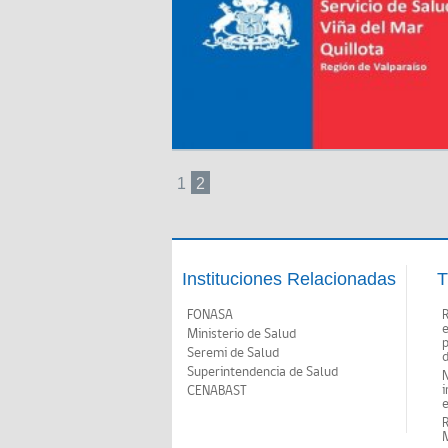
1
2
Instituciones Relacionadas
T
FONASA
Ministerio de Salud
p
Seremi de Salud
d
Superintendencia de Salud
N
i
CENABAST
M