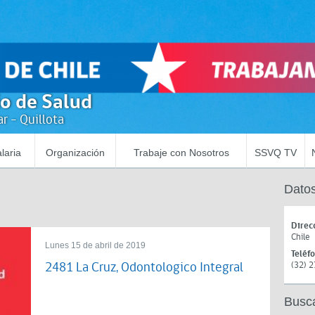
io de Salud
r - Quillota
laria
Organización
Trabaje con Nosotros
SSVQ TV
Datos
Direc
Chile
Lunes 15 de abril de 2019
Teléf
2481 La Cruz, Odontologico Integral
(32) 
Busc