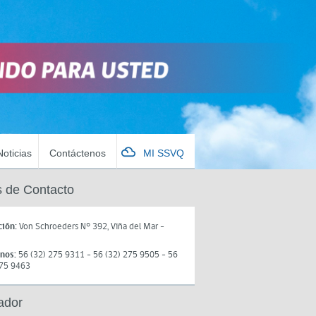
Noticias
Contáctenos
MI SSVQ
 de Contacto
ción:
Von Schroeders N° 392, Viña del Mar -
onos:
56 (32) 275 9311 - 56 (32) 275 9505 - 56
275 9463
ador