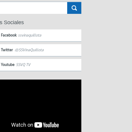
s Sociales
Facebook
ssvinaquillota
Twitter
@SSVinaQuillota
Youtube
SSVQ TV