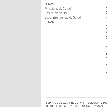
FONASA
Ministerio de Salud
p
Seremi de Salud
d
Superintendencia de Salud
N
i
CENABAST
M
E
P
d
P
R
N
P
P
P
Servicio de Salud Viña del Mar – Quillota - Dire
Teléfono: 56 (32)2759463 - 56 (32)2759505