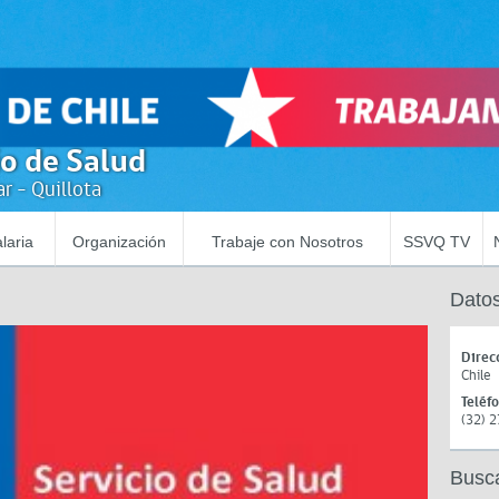
io de Salud
r - Quillota
laria
Organización
Trabaje con Nosotros
SSVQ TV
Datos
Direc
Chile
Teléf
(32) 
Busc