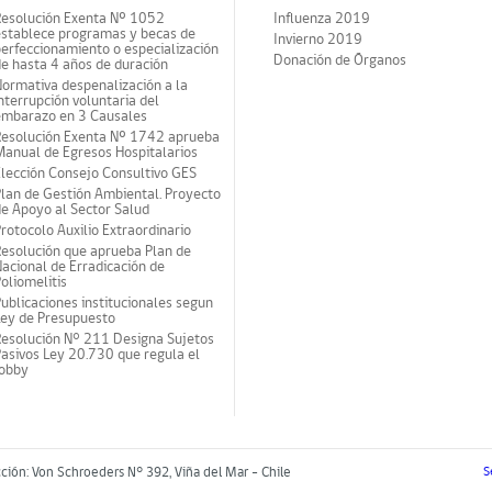
Resolución Exenta Nº 1052
Influenza 2019
establece programas y becas de
Invierno 2019
erfeccionamiento o especialización
Donación de Órganos
e hasta 4 años de duración
ormativa despenalización a la
nterrupción voluntaria del
embarazo en 3 Causales
Resolución Exenta Nº 1742 aprueba
anual de Egresos Hospitalarios
lección Consejo Consultivo GES
lan de Gestión Ambiental. Proyecto
e Apoyo al Sector Salud
rotocolo Auxilio Extraordinario
esolución que aprueba Plan de
acional de Erradicación de
oliomelitis
ublicaciones institucionales segun
Ley de Presupuesto
Resolución N° 211 Designa Sujetos
asivos Ley 20.730 que regula el
lobby
cción: Von Schroeders N° 392, Viña del Mar - Chile
S