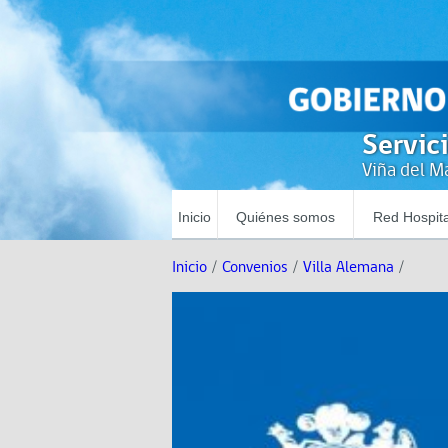
Servic
Viña del Ma
Inicio
Quiénes somos
Red Hospita
Inicio
/
Convenios
/
Villa Alemana
/