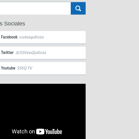
s Sociales
Facebook
ssvinaquillota
Twitter
@SSVinaQuillota
Youtube
SSVQ TV