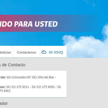
Noticias
Contáctenos
MI SSVQ
 de Contacto
ción:
Von Schroeders N° 392, Viña del Mar -
onos:
56 (32) 275 9311 - 56 (32) 275 9505 - 56
275 9463
ador