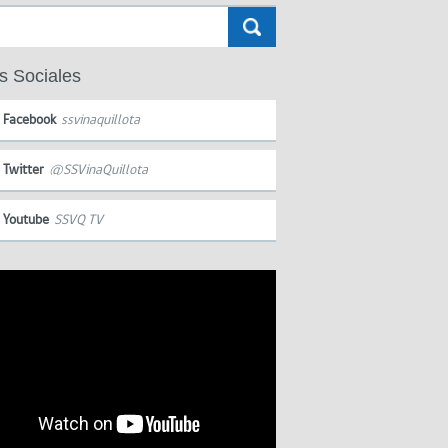
s Sociales
Facebook
ssvinaquillota
Twitter
@SSVinaQuillota
Youtube
SSVQ TV