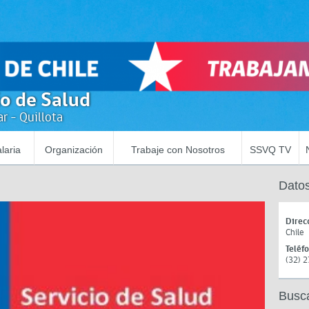
io de Salud
r - Quillota
laria
Organización
Trabaje con Nosotros
SSVQ TV
Datos
Direc
Chile
Teléf
(32) 
Busc