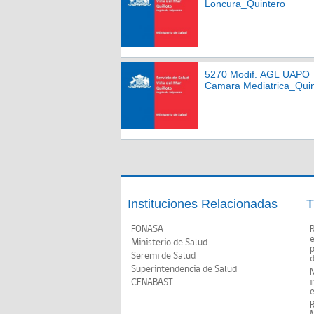
Loncura_Quintero
5270 Modif. AGL UAPO
Camara Mediatrica_Quin
Instituciones Relacionadas
T
FONASA
Ministerio de Salud
p
Seremi de Salud
d
Superintendencia de Salud
N
i
CENABAST