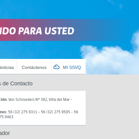
Noticias
Contáctenos
MI SSVQ
 de Contacto
ción:
Von Schroeders N° 392, Viña del Mar -
onos:
56 (32) 275 9311 - 56 (32) 275 9505 - 56
275 9463
ador