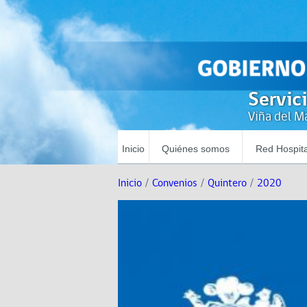
Servic
Viña del Ma
Inicio
Quiénes somos
Red Hospita
Inicio
/
Convenios
/
Quintero
/
2020