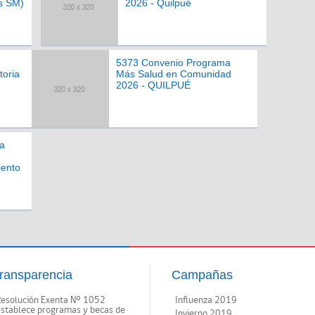
s SM)
2026 - Quilpué
5373 Convenio Programa
toria
Más Salud en Comunidad
2026 - QUILPUÉ
a
iento
ransparencia
Campañas
Resolución Exenta Nº 1052
Influenza 2019
establece programas y becas de
Invierno 2019