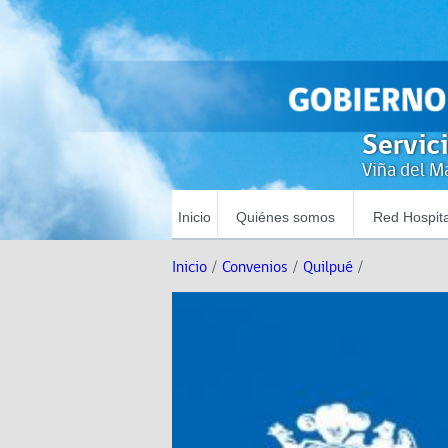
Servic
Viña del Ma
Inicio
Quiénes somos
Red Hospita
Inicio
/
Convenios
/
Quilpué
/