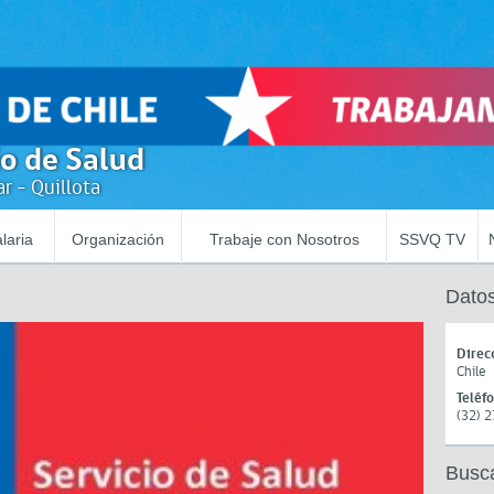
io de Salud
r - Quillota
laria
Organización
Trabaje con Nosotros
SSVQ TV
Datos
Direc
Chile
Teléf
(32) 
Busc