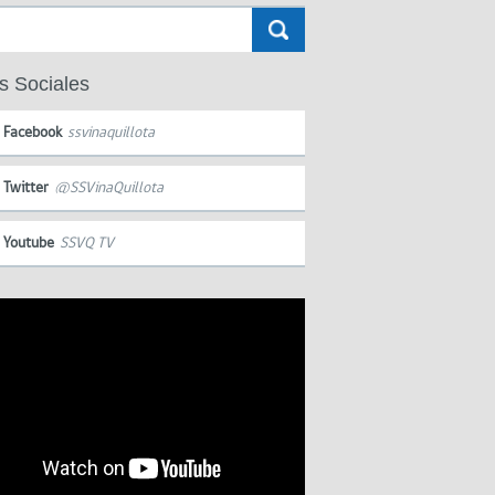
s Sociales
Facebook
ssvinaquillota
Twitter
@SSVinaQuillota
Youtube
SSVQ TV