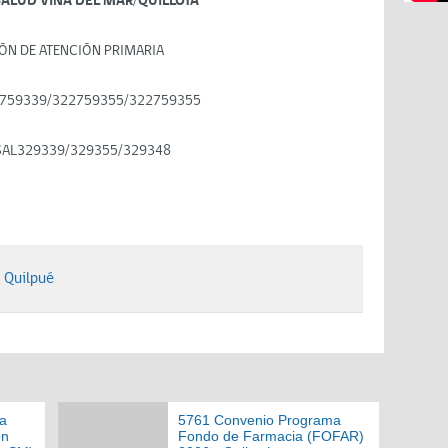
SALUD VIÑA DEL MAR/QUILLOTA
ÓN DE ATENCIÓN PRIMARIA
759339/322759355/322759355
SAL329339/329355/329348
 Quilpué
a
5761 Convenio Programa
ón
Fondo de Farmacia (FOFAR)