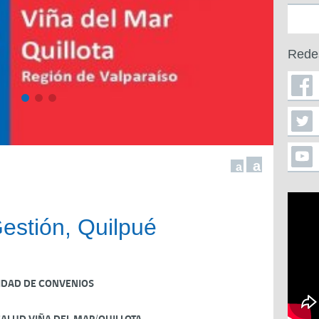
Rede
a
a
estión, Quilpué
IDAD DE CONVENIOS