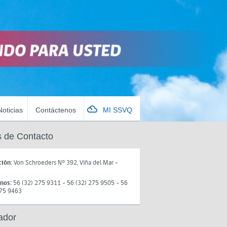
Noticias
Contáctenos
MI SSVQ
 de Contacto
ción:
Von Schroeders N° 392, Viña del Mar -
onos:
56 (32) 275 9311 - 56 (32) 275 9505 - 56
275 9463
ador