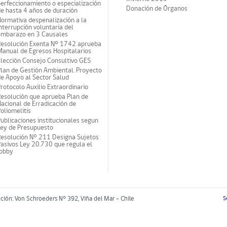
erfeccionamiento o especialización
Donación de Órganos
e hasta 4 años de duración
ormativa despenalización a la
nterrupción voluntaria del
embarazo en 3 Causales
Resolución Exenta Nº 1742 aprueba
anual de Egresos Hospitalarios
lección Consejo Consultivo GES
lan de Gestión Ambiental. Proyecto
e Apoyo al Sector Salud
rotocolo Auxilio Extraordinario
esolución que aprueba Plan de
acional de Erradicación de
oliomelitis
ublicaciones institucionales segun
Ley de Presupuesto
Resolución N° 211 Designa Sujetos
asivos Ley 20.730 que regula el
lobby
cción: Von Schroeders N° 392, Viña del Mar - Chile
S