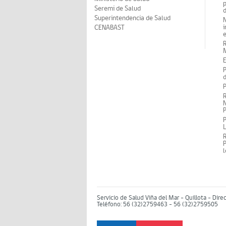
p
Seremi de Salud
d
Superintendencia de Salud
N
i
CENABAST
M
E
P
d
P
R
N
P
P
P
Servicio de Salud Viña del Mar – Quillota - Dire
Teléfono: 56 (32)2759463 - 56 (32)2759505