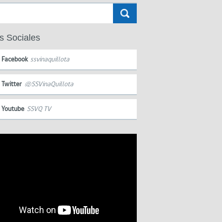
s Sociales
Facebook
ssvinaquillota
Twitter
@SSVinaQuillota
Youtube
SSVQ TV