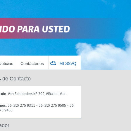
Noticias
Contáctenos
MI SSVQ
 de Contacto
ción:
Von Schroeders N° 392, Viña del Mar -
onos:
56 (32) 275 9311 - 56 (32) 275 9505 - 56
275 9463
ador