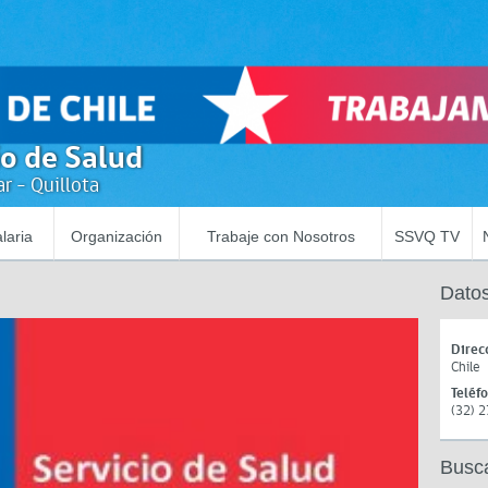
io de Salud
r - Quillota
laria
Organización
Trabaje con Nosotros
SSVQ TV
Datos
Direc
Chile
Teléf
(32) 
Busc