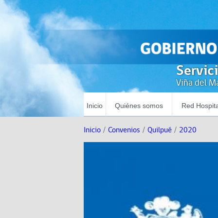
Servic
Viña del Ma
Inicio
Quiénes somos
Red Hospita
Inicio
/
Convenios
/
Quilpué
/
2020