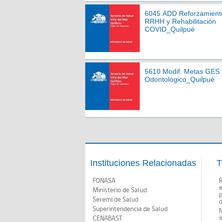
6045 ADD Reforzamient
RRHH y Rehabilitación
COVID_Quilpué
5610 Modif. Metas GES
Odontológico_Quilpué
Instituciones Relacionadas
T
FONASA
Ministerio de Salud
p
Seremi de Salud
d
Superintendencia de Salud
N
i
CENABAST