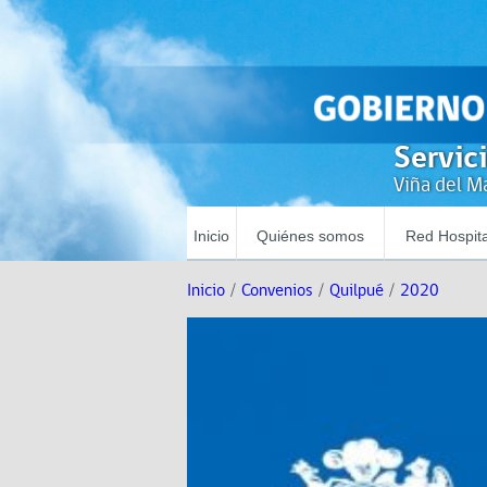
Servic
Viña del Ma
Inicio
Quiénes somos
Red Hospita
Inicio
/
Convenios
/
Quilpué
/
2020