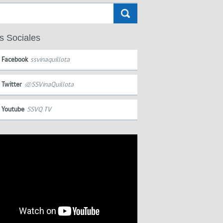
s Sociales
Facebook
ssvinaquillota
Twitter
@SSVinaQuillota
Youtube
SSVQ TV