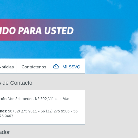
Noticias
Contáctenos
MI SSVQ
 de Contacto
ción:
Von Schroeders N° 392, Viña del Mar -
onos:
56 (32) 275 9311 - 56 (32) 275 9505 - 56
275 9463
ador