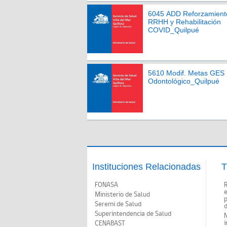
6045 ADD Reforzamient
RRHH y Rehabilitación
COVID_Quilpué
5610 Modif. Metas GES
Odontológico_Quilpué
Instituciones Relacionadas
T
FONASA
Ministerio de Salud
p
Seremi de Salud
d
Superintendencia de Salud
N
i
CENABAST