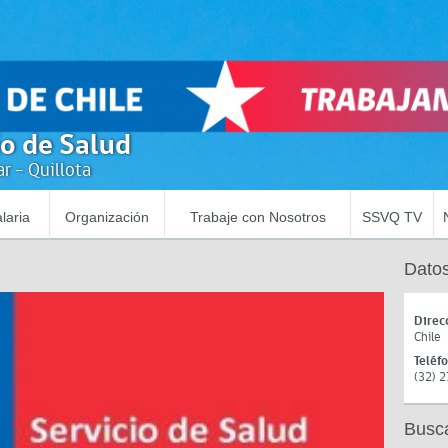
io de Salud
r - Quillota
laria
Organización
Trabaje con Nosotros
SSVQ TV
Datos
Direc
Chile
Teléf
(32) 
Busc