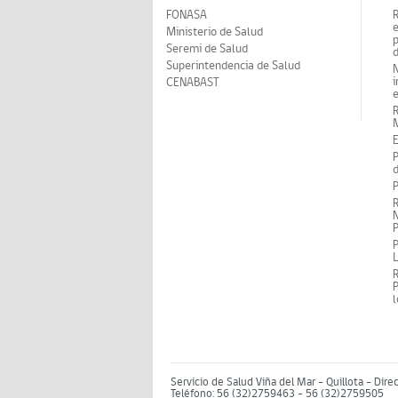
FONASA
Ministerio de Salud
p
Seremi de Salud
d
Superintendencia de Salud
N
i
CENABAST
M
E
P
d
P
R
N
P
P
P
Servicio de Salud Viña del Mar – Quillota - Dire
Teléfono: 56 (32)2759463 - 56 (32)2759505