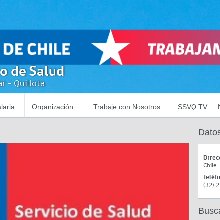
io de Salud
r - Quillota
laria
Organización
Trabaje con Nosotros
SSVQ TV
Datos
Direc
Chile
Teléf
(32) 
Busc