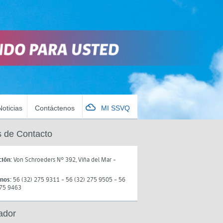
Noticias
Contáctenos
MI SSVQ
 de Contacto
ción:
Von Schroeders N° 392, Viña del Mar -
onos:
56 (32) 275 9311 - 56 (32) 275 9505 - 56
275 9463
ador