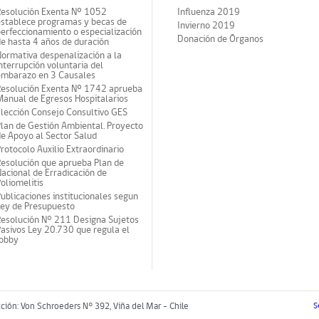
Resolución Exenta Nº 1052
Influenza 2019
establece programas y becas de
Invierno 2019
erfeccionamiento o especialización
Donación de Órganos
e hasta 4 años de duración
ormativa despenalización a la
nterrupción voluntaria del
embarazo en 3 Causales
Resolución Exenta Nº 1742 aprueba
anual de Egresos Hospitalarios
lección Consejo Consultivo GES
lan de Gestión Ambiental. Proyecto
e Apoyo al Sector Salud
rotocolo Auxilio Extraordinario
esolución que aprueba Plan de
acional de Erradicación de
oliomelitis
ublicaciones institucionales segun
Ley de Presupuesto
Resolución N° 211 Designa Sujetos
asivos Ley 20.730 que regula el
lobby
cción: Von Schroeders N° 392, Viña del Mar - Chile
S