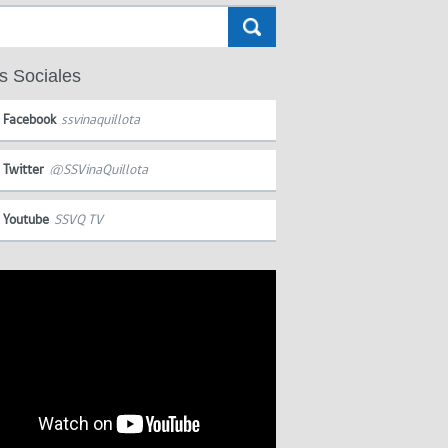
s Sociales
Facebook
ssvinaquillota
Twitter
@SSVinaQuillota
Youtube
SSVQ TV