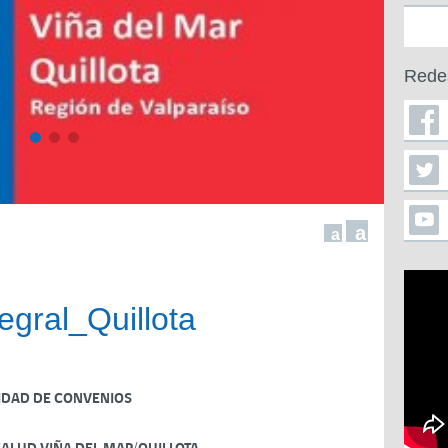
Rede
a
a
egral_Quillota
IDAD DE CONVENIOS