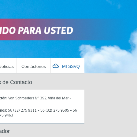
Noticias
Contáctenos
MI SSVQ
 de Contacto
ción:
Von Schroeders N° 392, Viña del Mar -
onos:
56 (32) 275 9311 - 56 (32) 275 9505 - 56
275 9463
ador