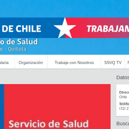
io de Salud
r - Quillota
laria
Organización
Trabaje con Nosotros
SSVQ TV
Datos
Direc
Chile
Teléf
(32) 
Busc