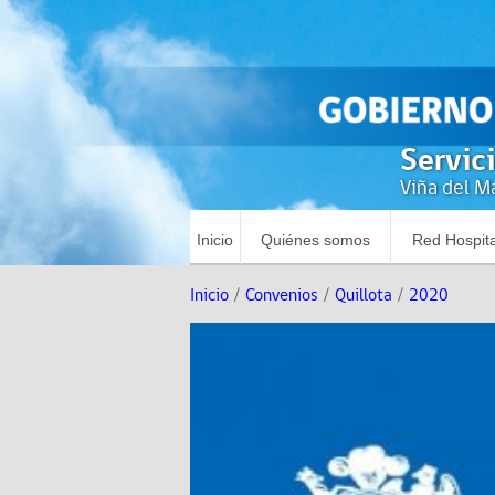
Servic
Viña del Ma
Inicio
Quiénes somos
Red Hospita
Inicio
/
Convenios
/
Quillota
/
2020