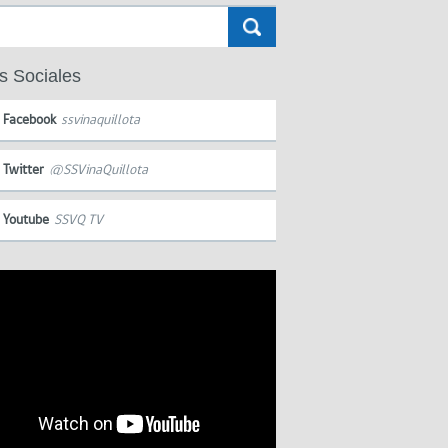
s Sociales
Facebook
ssvinaquillota
Twitter
@SSVinaQuillota
Youtube
SSVQ TV