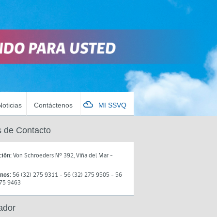
Noticias
Contáctenos
MI SSVQ
 de Contacto
ción:
Von Schroeders N° 392, Viña del Mar -
onos:
56 (32) 275 9311 - 56 (32) 275 9505 - 56
275 9463
ador