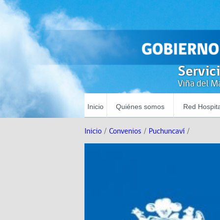
Servic
Viña del Ma
Inicio
Quiénes somos
Red Hospita
Inicio
/
Convenios
/
Puchuncaví
/