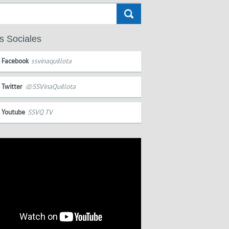
s Sociales
Facebook
ssvinaquillota
Twitter
@SSVinaQuillota
Youtube
SSVQ TV