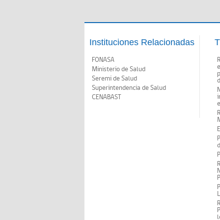
Instituciones Relacionadas
T
FONASA
Ministerio de Salud
p
Seremi de Salud
d
Superintendencia de Salud
N
i
CENABAST
M
E
P
d
P
R
N
P
P
P