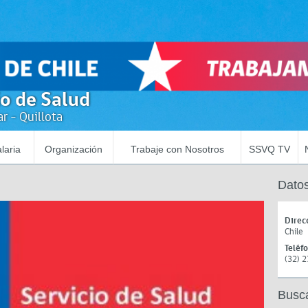
io de Salud
r - Quillota
laria
Organización
Trabaje con Nosotros
SSVQ TV
Datos
Direc
Chile
Teléf
(32) 
Busc