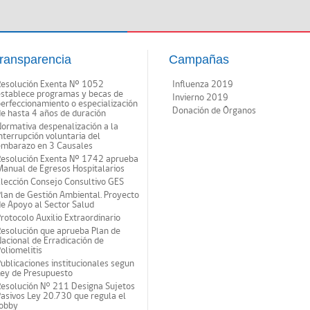
ransparencia
Campañas
Resolución Exenta Nº 1052
Influenza 2019
establece programas y becas de
Invierno 2019
erfeccionamiento o especialización
Donación de Órganos
e hasta 4 años de duración
ormativa despenalización a la
nterrupción voluntaria del
embarazo en 3 Causales
Resolución Exenta Nº 1742 aprueba
anual de Egresos Hospitalarios
lección Consejo Consultivo GES
lan de Gestión Ambiental. Proyecto
e Apoyo al Sector Salud
rotocolo Auxilio Extraordinario
esolución que aprueba Plan de
acional de Erradicación de
oliomelitis
ublicaciones institucionales segun
Ley de Presupuesto
Resolución N° 211 Designa Sujetos
asivos Ley 20.730 que regula el
lobby