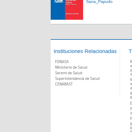
Sana_Papudo
Instituciones Relacionadas
T
FONASA
Ministerio de Salud
p
Seremi de Salud
d
Superintendencia de Salud
N
i
CENABAST
M
E
P
d
P
R
N