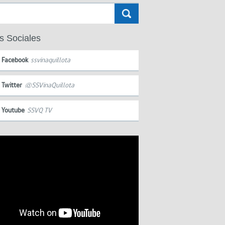
s Sociales
Facebook
ssvinaquillota
Twitter
@SSVinaQuillota
Youtube
SSVQ TV