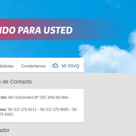
Noticias
Contáctenos
MI SSVQ
 de Contacto
ción:
Von Schroeders N° 392, Viña del Mar -
onos:
56 (32) 275 9311 - 56 (32) 275 9505 - 56
275 9463
ador