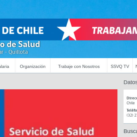
io de Salud
r - Quillota
laria
Organización
Trabaje con Nosotros
SSVQ TV
Datos
Direc
Chile
Teléf
(32) 
Busc