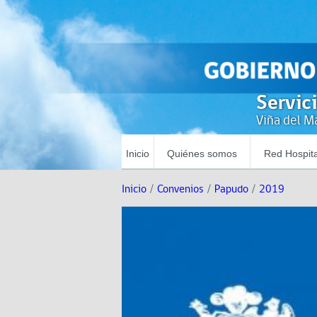
Servic
Viña del Ma
Inicio
Quiénes somos
Red Hospita
Inicio
/
Convenios
/
Papudo
/
2019