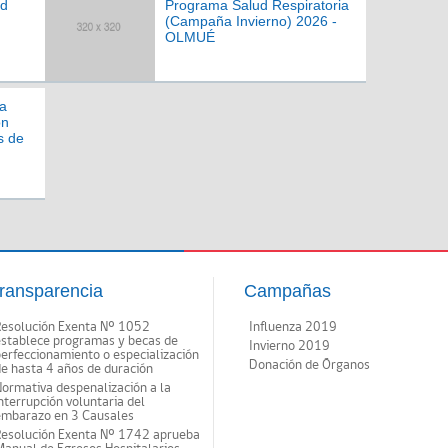
ad
Programa Salud Respiratoria
(Campaña Invierno) 2026 -
OLMUÉ
a
ón
s de
ransparencia
Campañas
Resolución Exenta Nº 1052
Influenza 2019
establece programas y becas de
Invierno 2019
erfeccionamiento o especialización
Donación de Órganos
e hasta 4 años de duración
ormativa despenalización a la
nterrupción voluntaria del
embarazo en 3 Causales
Resolución Exenta Nº 1742 aprueba