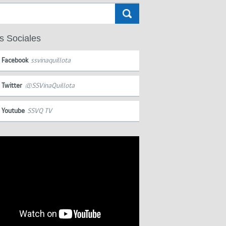
s Sociales
Facebook
ssvinaquillota
Twitter
@SSVinaQuillota
Youtube
SSVQ TV