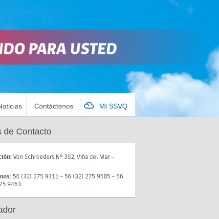
Noticias
Contáctenos
MI SSVQ
 de Contacto
ción:
Von Schroeders N° 392, Viña del Mar -
onos:
56 (32) 275 9311 - 56 (32) 275 9505 - 56
275 9463
ador