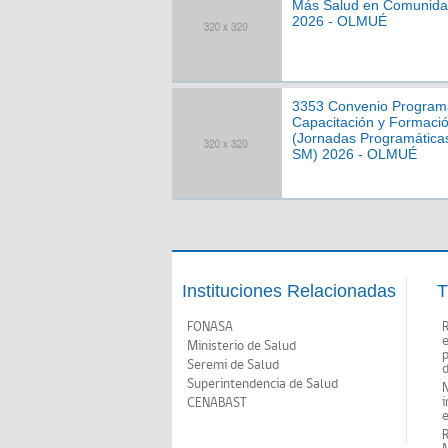
Más Salud en Comunid
2026 - OLMUÉ
3353 Convenio Program
Capacitación y Formaci
(Jornadas Programática
SM) 2026 - OLMUÉ
Instituciones Relacionadas
T
FONASA
Ministerio de Salud
p
Seremi de Salud
d
Superintendencia de Salud
N
i
CENABAST