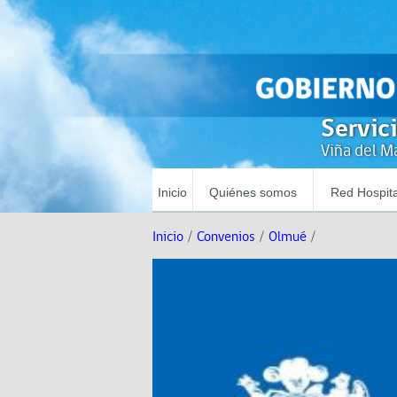
Servic
Viña del Ma
Inicio
Quiénes somos
Red Hospita
Inicio
/
Convenios
/
Olmué
/