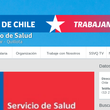
io de Salud
r - Quillota
laria
Organización
Trabaje con Nosotros
SSVQ TV
Datos
Direc
Chile
Teléf
(32) 
Busc