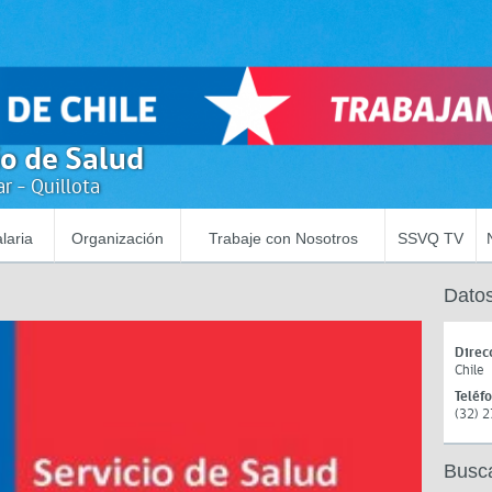
io de Salud
r - Quillota
laria
Organización
Trabaje con Nosotros
SSVQ TV
Datos
Direc
Chile
Teléf
(32) 
Busc