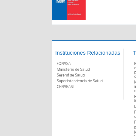
Instituciones Relacionadas
T
FONASA
Ministerio de Salud
p
Seremi de Salud
d
Superintendencia de Salud
N
i
CENABAST
M
E
P
d
P
R
N