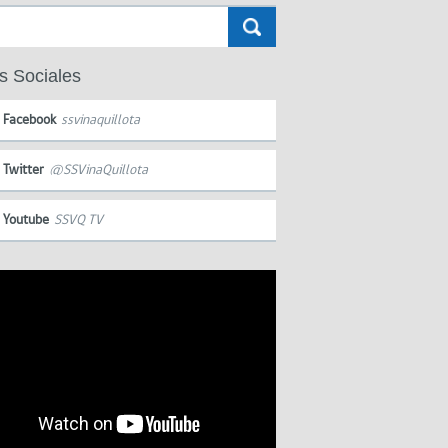
s Sociales
Facebook
ssvinaquillota
Twitter
@SSVinaQuillota
Youtube
SSVQ TV