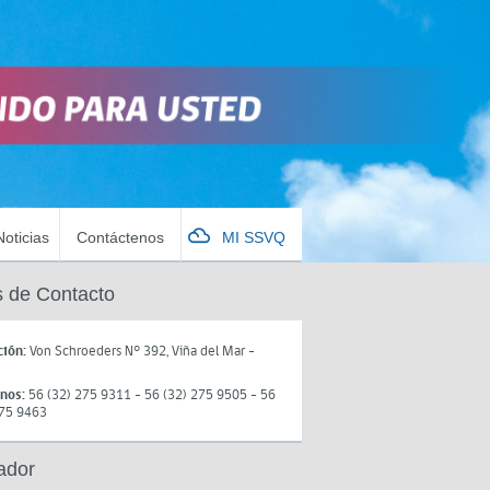
Noticias
Contáctenos
MI SSVQ
 de Contacto
ción:
Von Schroeders N° 392, Viña del Mar -
onos:
56 (32) 275 9311 - 56 (32) 275 9505 - 56
275 9463
ador