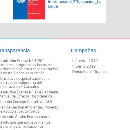
Internacional 2°Ejecución_La
Ligua
ransparencia
Campañas
Resolución Exenta Nº 1052
Influenza 2019
establece programas y becas de
Invierno 2019
erfeccionamiento o especialización
Donación de Órganos
e hasta 4 años de duración
ormativa despenalización a la
nterrupción voluntaria del
embarazo en 3 Causales
Resolución Exenta Nº 1742 aprueba
anual de Egresos Hospitalarios
lección Consejo Consultivo GES
lan de Gestión Ambiental. Proyecto
e Apoyo al Sector Salud
rotocolo Auxilio Extraordinario
esolución que aprueba Plan de
acional de Erradicación de