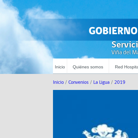
Servic
Viña del Ma
Inicio
Quiénes somos
Red Hospita
Inicio
/
Convenios
/
La Ligua
/
2019