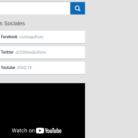
s Sociales
Facebook
ssvinaquillota
Twitter
@SSVinaQuillota
Youtube
SSVQ TV