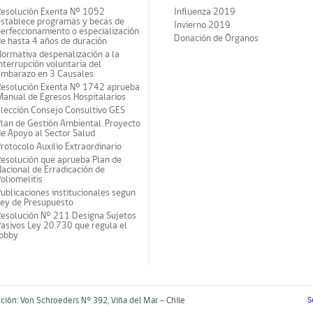
Resolución Exenta Nº 1052
Influenza 2019
establece programas y becas de
Invierno 2019
erfeccionamiento o especialización
Donación de Órganos
e hasta 4 años de duración
ormativa despenalización a la
nterrupción voluntaria del
embarazo en 3 Causales
Resolución Exenta Nº 1742 aprueba
anual de Egresos Hospitalarios
lección Consejo Consultivo GES
lan de Gestión Ambiental. Proyecto
e Apoyo al Sector Salud
rotocolo Auxilio Extraordinario
esolución que aprueba Plan de
acional de Erradicación de
oliomelitis
ublicaciones institucionales segun
Ley de Presupuesto
Resolución N° 211 Designa Sujetos
asivos Ley 20.730 que regula el
lobby
cción: Von Schroeders N° 392, Viña del Mar - Chile
S