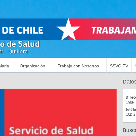
io de Salud
r - Quillota
laria
Organización
Trabaje con Nosotros
SSVQ TV
Datos
Direc
Chile
Teléf
(32) 
Busc