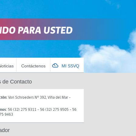
Noticias
Contáctenos
MI SSVQ
 de Contacto
ción:
Von Schroeders N° 392, Viña del Mar -
onos:
56 (32) 275 9311 - 56 (32) 275 9505 - 56
275 9463
ador