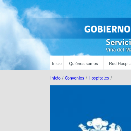
Servic
Viña del Ma
Inicio
Quiénes somos
Red Hospita
Inicio
/
Convenios
/
Hospitales
/