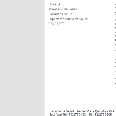
FONASA
Ministerio de Salud
p
Seremi de Salud
d
Superintendencia de Salud
N
i
CENABAST
M
E
P
d
P
R
N
P
P
P
Servicio de Salud Viña del Mar – Quillota - Dire
Teléfono: 56 (32)2759463 - 56 (32)2759505