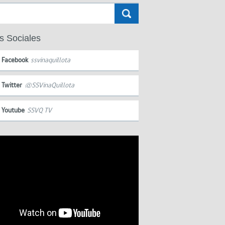
s Sociales
Facebook
ssvinaquillota
Twitter
@SSVinaQuillota
Youtube
SSVQ TV