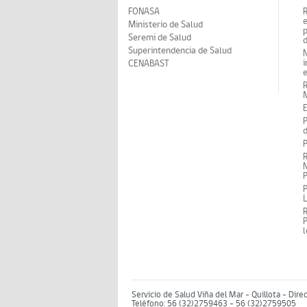
FONASA
Ministerio de Salud
p
Seremi de Salud
d
Superintendencia de Salud
N
i
CENABAST
M
E
P
d
P
R
N
P
P
P
Servicio de Salud Viña del Mar – Quillota - Dire
Teléfono: 56 (32)2759463 - 56 (32)2759505