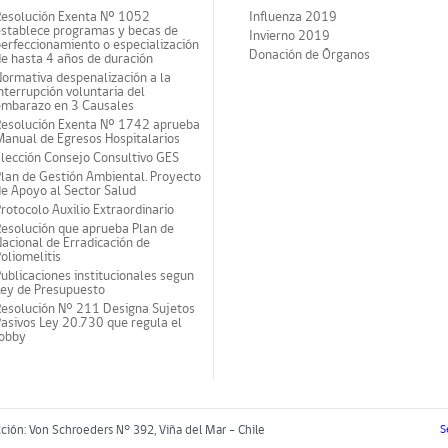
Resolución Exenta Nº 1052
Influenza 2019
establece programas y becas de
Invierno 2019
erfeccionamiento o especialización
Donación de Órganos
e hasta 4 años de duración
ormativa despenalización a la
nterrupción voluntaria del
embarazo en 3 Causales
Resolución Exenta Nº 1742 aprueba
anual de Egresos Hospitalarios
lección Consejo Consultivo GES
lan de Gestión Ambiental. Proyecto
e Apoyo al Sector Salud
rotocolo Auxilio Extraordinario
esolución que aprueba Plan de
acional de Erradicación de
oliomelitis
ublicaciones institucionales segun
Ley de Presupuesto
Resolución N° 211 Designa Sujetos
asivos Ley 20.730 que regula el
lobby
cción: Von Schroeders N° 392, Viña del Mar - Chile
S