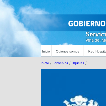
Servic
Viña del Ma
Inicio
Quiénes somos
Red Hospita
Inicio
/
Convenios
/
Hijuelas
/