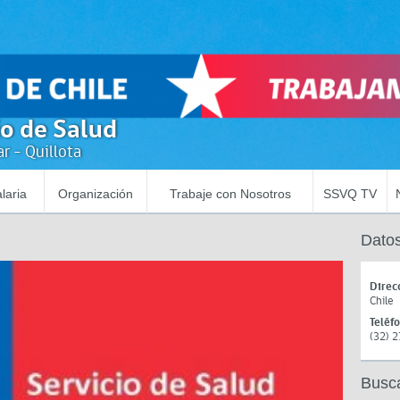
io de Salud
r - Quillota
laria
Organización
Trabaje con Nosotros
SSVQ TV
Datos
Direc
Chile
Teléf
(32) 
Busc