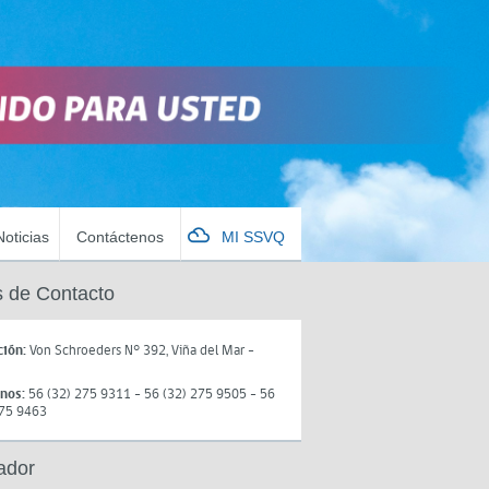
Noticias
Contáctenos
MI SSVQ
 de Contacto
ción:
Von Schroeders N° 392, Viña del Mar -
onos:
56 (32) 275 9311 - 56 (32) 275 9505 - 56
275 9463
ador