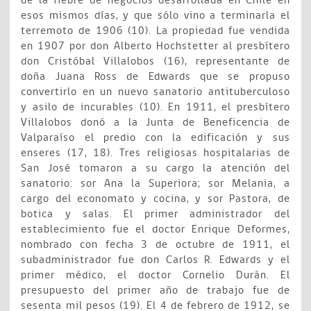
de la fiebre de negocios desarrollada en Chile en
esos mismos días, y que sólo vino a terminarla el
terremoto de 1906 (10). La propiedad fue vendida
en 1907 por don Alberto Hochstetter al presbítero
don Cristóbal Villalobos (16), representante de
doña Juana Ross de Edwards que se propuso
convertirlo en un nuevo sanatorio antituberculoso
y asilo de incurables (10). En 1911, el presbítero
Villalobos donó a la Junta de Beneficencia de
Valparaíso el predio con la edificación y sus
enseres (17, 18). Tres religiosas hospitalarias de
San José tomaron a su cargo la atención del
sanatorio: sor Ana la Superiora; sor Melania, a
cargo del economato y cocina, y sor Pastora, de
botica y salas. El primer administrador del
establecimiento fue el doctor Enrique Deformes,
nombrado con fecha 3 de octubre de 1911, el
subadministrador fue don Carlos R. Edwards y el
primer médico, el doctor Cornelio Durán. El
presupuesto del primer año de trabajo fue de
sesenta mil pesos (19). El 4 de febrero de 1912, se