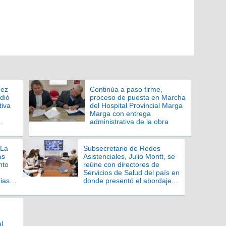
hez
Continúa a paso firme,
dió
proceso de puesta en Marcha
tiva
del Hospital Provincial Marga
Marga con entrega
administrativa de la obra
 La
Subsecretario de Redes
as
Asistenciales, Julio Montt, se
nto
reúne con directores de
Servicios de Salud del país en
ias
donde presentó el abordaje
ncias
de la alerta sanitaria
l