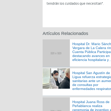
tendrán los cuidados que necesitan”.
Artículos Relacionados
Hospital Dr. Mario Sánc
Vergara de La Calera rin
Cuenta Pública Participa
destacando avances en
eficiencia hospitalaria y
gestión asistencial
Hospital San Agustín de
Ligua refuerza estrategi
sanitarias ante un aume
de consultas por
enfermedades respirator
en la unidad de emerge
Hospital Juana Ross de
Peñablanca realiza
ceremonia de incentivo a