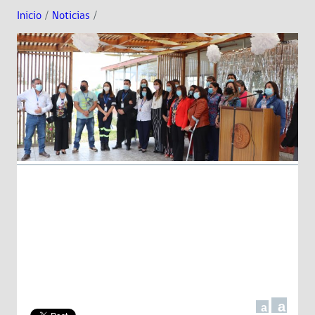
Inicio
/
Noticias
/
a
a